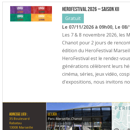
HeroFestival 2026 – Saison XII
Gratuit
Le 07/11/2026 à 09h00, Le 08
Les 7 & 8 novembre 2026, les M
Chanot pour 2 jours de rencon
édition du HeroFestival Marse
HeroFestival est le rendez-vou
générations célèbrent leurs hé
cinéma, séries, jeux vidéo, cos
d'expositions, nous invitons nos
Le lieu
Adresse lieu :
Parc Marseille-Chanot
35 Boulevard
Rabatau
13008 Marseille