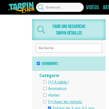
Vidéos
Ar
Faire une recherche
tarpin détaillée
Evénements
Catégorie
A table !
Animation
Atelier
Avec les minots
Enfant de 3 ans à 5 ans