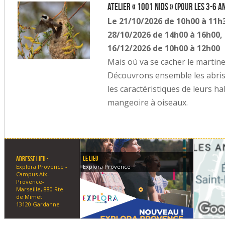
Atelier « 1001 nids » (pour les 3-6 a
Le 21/10/2026 de 10h00 à 11h3
28/10/2026 de 14h00 à 16h00, 
16/12/2026 de 10h00 à 12h00
Mais où va se cacher le martinet 
Découvrons ensemble les abris
les caractéristiques de leurs h
mangeoire à oiseaux.
Le lieu
Adresse lieu :
Explora Provence
Explora Provence -
Campus Aix-
Provence-
Marseille, 880 Rte
de Mimet
13120 Gardanne