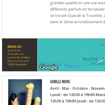
grandes qualité et une vue exc
différents parfum en terrassée
se trouve Quai de la Tourette,
dans le 2ème arrondissement d
Adresse lieu :
Quai de la
Tourette, les
voutes de la Major
(face au mucem)
13002 Marseille
Vanille Noire
Avril - Mai - Octobre - Nove
Lundi : de 12h30 à 19h00 Mard
12h30 à 19h00 Jeudi : de 12h3