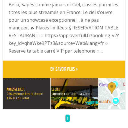
Bella, Sapés comme jamais et Ciel, classés parmi les
titres les plus streamés en France. Le ciel s’ouvre
pour un showcase exceptionnel… à ne pas
manquer. 🔥 Places limitées. 🍾 RESERVATION TABLE
RESTAURANT: ◌ https://app.overfull.fr/booking-v2?
key_id=qhaWke9PTz3&source=Web&lang=fr ◌
Reserve ta table carré VIP par telephone ◌ ...
En savoir plus »
Adresse lieu :
Le lieu
756 avenue Émile Bodin
Limone rooftop - La Ciotat
13600 La Ciotat
1