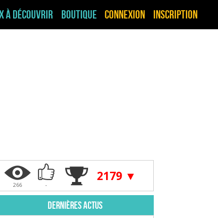
ux à découvrir
Boutique
Connexion
Inscription
2179 ▼
266
-
Dernières actus