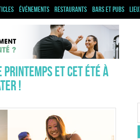
ticles
Événements
Restaurants
Bars et pubs
Lie
e printemps et cet été à
ter !