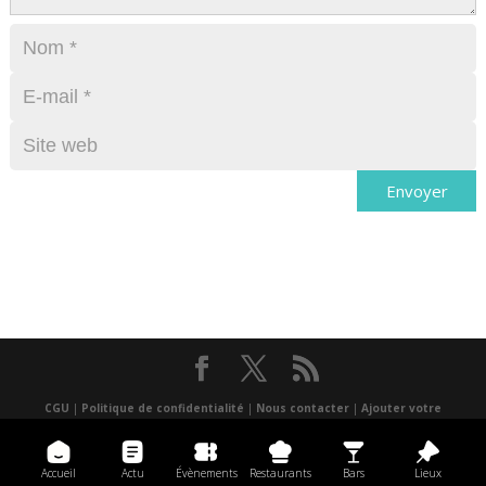
CGU
|
Politique de confidentialité
|
Nous contacter
|
Ajouter votre
événement
|
un lieu
|
Presse
|
Réalisé par Atlantis multimédia
|
Application
mobile
Accueil
Actu
Évènements
Restaurants
Bars
Lieux