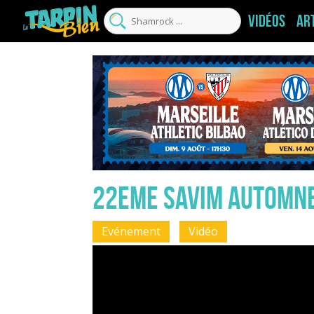
Vidéos
Ar
22eme SAVIM AUTOMNE
Evénement
Vidéo