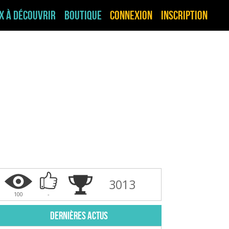
ux à découvrir
Boutique
Connexion
Inscription
3013
100
-
Dernières actus