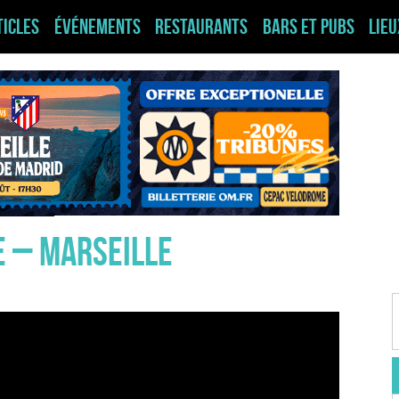
ticles
Événements
Restaurants
Bars et pubs
Lie
 – MARSEILLE