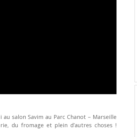
i au salon Savim au Parc Chanot – Marseille
rie, du fromage et plein d’autres choses !