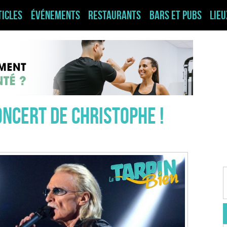
ticles
Événements
Restaurants
Bars et pubs
Lie
oncert de Christophe !