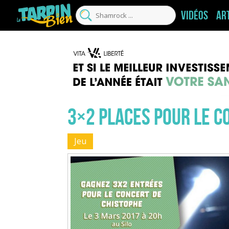
Vidéos
Ar
3×2 places pour le c
Jeu