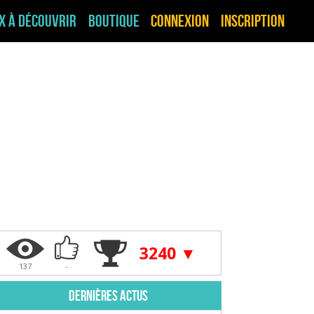
ux à découvrir
Boutique
Connexion
Inscription
3240 ▼
137
-
Dernières actus