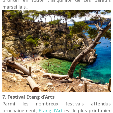
profiter en toute tranquillité de ces paradis
marseillais..
7. Festival Etang d’Arts
Parmi les nombreux festivals attendus
prochainement,
Etang d’Art
est le plus printanier