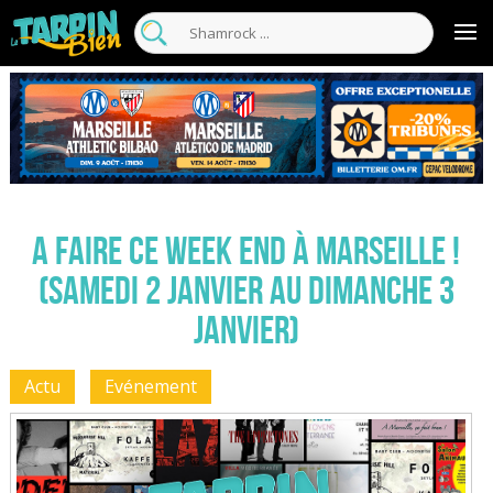
A faire ce week end à Marseille !
(Samedi 2 Janvier au Dimanche 3
Janvier)
Actu
Evénement