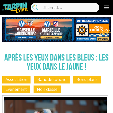
Après les yeux dans les bleus : les
yeux dans le jaune !
Association
Banc de touche
Bons plans
Evénement
Non classé