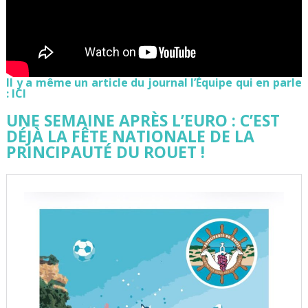
Il y a même un article du journal l’Équipe qui en parle
:
ICI
UNE SEMAINE APRÈS L’EURO : C’EST
DÉJÀ LA FÊTE NATIONALE DE LA
PRINCIPAUTÉ DU ROUET !