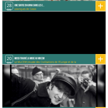
+
28
Une sortie en Kayak dans les C...
calanques de Cassis
MAI
+
20
Mossi Traoré la mode au Mucem
Le MuCEM (musée des Civilisations de l'Europe et de la
MAI
Méditerranée)