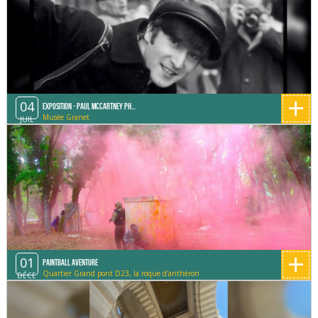
+
04
Exposition - Paul McCartney Ph...
Musée Granet
JUIL
+
01
Paintball Aventure
Quartier Grand pont D23, la roque d'anthéron
DÉCE