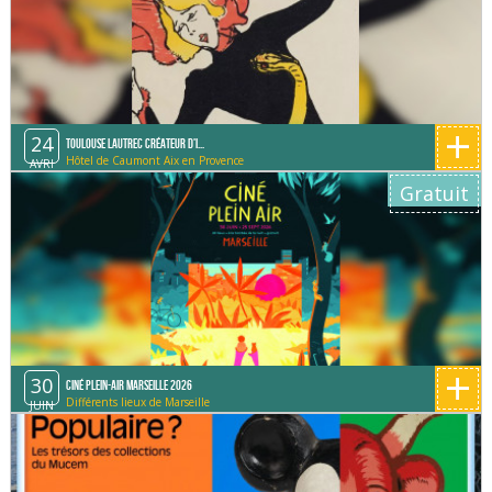
+
24
Toulouse Lautrec créateur d'i...
Hôtel de Caumont Aix en Provence
AVRI
Gratuit
+
30
Ciné Plein-Air Marseille 2026
Différents lieux de Marseille
JUIN