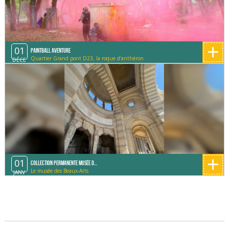
+
01
Paintball Aventure
Quartier Grand pont D23, la roque d'anthéron
DÉCE
+
01
Collection permanente Musée d...
Le musée des Beaux-Arts
JANV