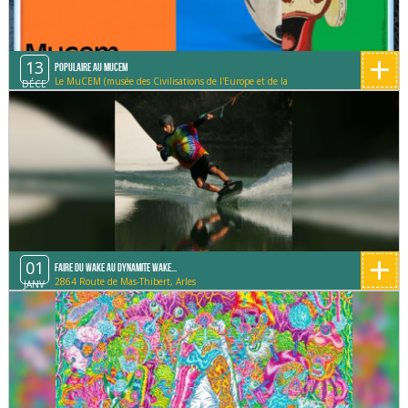
+
13
Populaire au MUCEM
Le MuCEM (musée des Civilisations de l'Europe et de la
DÉCE
Méditerranée)
+
01
Faire du Wake au Dynamite Wake...
2864 Route de Mas-Thibert, Arles
JANV