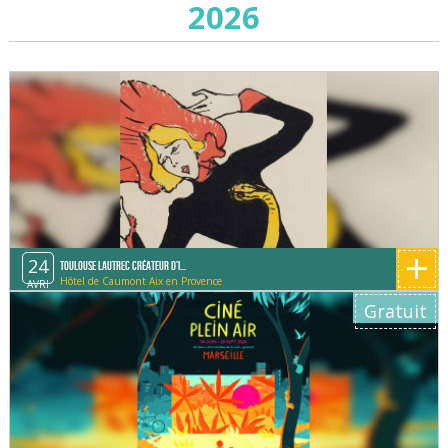
2026
+
24
Toulouse Lautrec créateur d'i...
Hôtel de Caumont Aix en Provence
AVRI
Gratuit