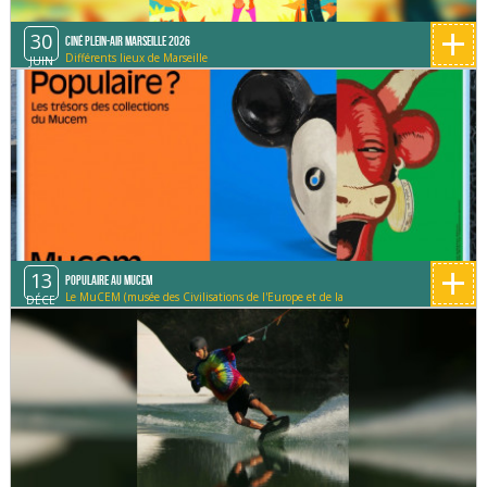
+
30
Ciné Plein-Air Marseille 2026
Différents lieux de Marseille
JUIN
+
13
Populaire au MUCEM
Le MuCEM (musée des Civilisations de l'Europe et de la
DÉCE
Méditerranée)