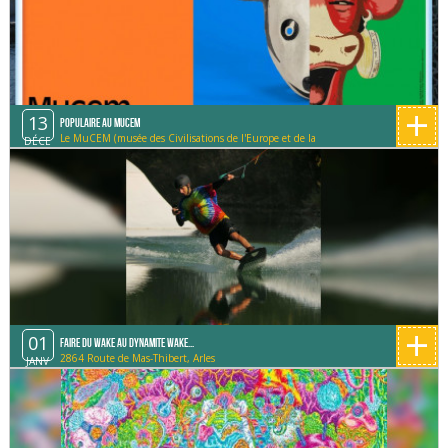
+
13
Populaire au MUCEM
Le MuCEM (musée des Civilisations de l'Europe et de la
DÉCE
Méditerranée)
+
01
Faire du Wake au Dynamite Wake...
2864 Route de Mas-Thibert, Arles
JANV