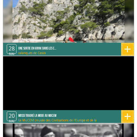
+
28
Une sortie en Kayak dans les C...
calanques de Cassis
MAI
+
20
Mossi Traoré la mode au Mucem
Le MuCEM (musée des Civilisations de l'Europe et de la
MAI
Méditerranée)