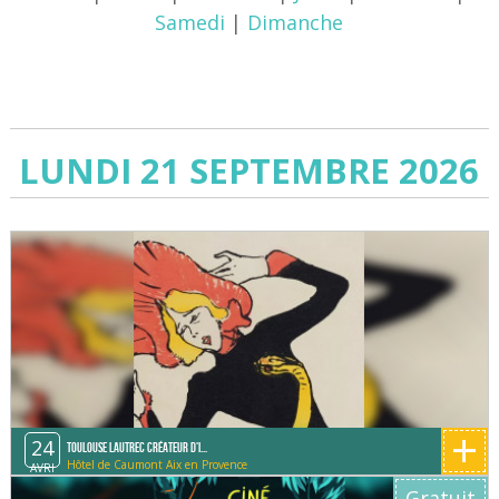
Samedi
|
Dimanche
LUNDI 21 SEPTEMBRE 2026
+
24
Toulouse Lautrec créateur d'i...
Hôtel de Caumont Aix en Provence
AVRI
Gratuit