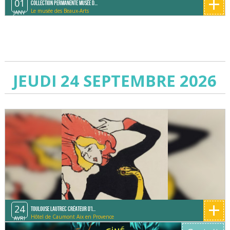
+
01
Collection permanente Musée d...
Le musée des Beaux-Arts
JANV
JEUDI 24 SEPTEMBRE 2026
+
24
Toulouse Lautrec créateur d'i...
Hôtel de Caumont Aix en Provence
AVRI