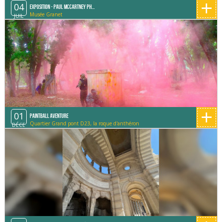
+
04
Exposition - Paul McCartney Ph...
Musée Granet
JUIL
+
01
Paintball Aventure
Quartier Grand pont D23, la roque d'anthéron
DÉCE