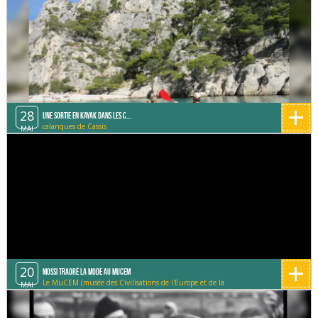
+
28
Une sortie en Kayak dans les C...
calanques de Cassis
MAI
+
20
Mossi Traoré la mode au Mucem
Le MuCEM (musée des Civilisations de l'Europe et de la
MAI
Méditerranée)