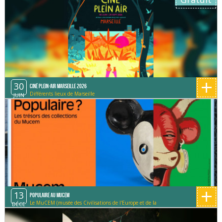
+
30
Ciné Plein-Air Marseille 2026
Différents lieux de Marseille
JUIN
+
13
Populaire au MUCEM
Le MuCEM (musée des Civilisations de l'Europe et de la
DÉCE
Méditerranée)