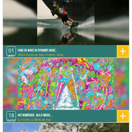
+
01
Faire du Wake au Dynamite Wake...
2864 Route de Mas-Thibert, Arles
JANV
+
18
Art Numérique : M.A.D (Model ...
La Friche La Belle de mai
OCTO