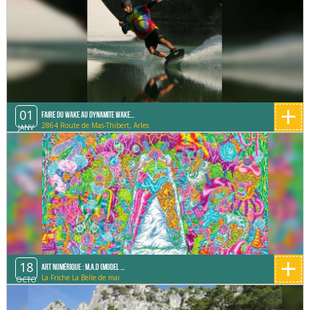
+
01
Faire du Wake au Dynamite Wake...
2864 Route de Mas-Thibert, Arles
JANV
+
18
Art Numérique : M.A.D (Model ...
La Friche La Belle de mai
OCTO