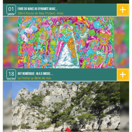
+
01
Faire du Wake au Dynamite Wake...
2864 Route de Mas-Thibert, Arles
JANV
+
18
Art Numérique : M.A.D (Model ...
La Friche La Belle de mai
OCTO