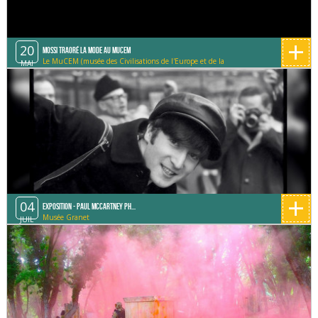
+
20
Mossi Traoré la mode au Mucem
Le MuCEM (musée des Civilisations de l'Europe et de la
MAI
Méditerranée)
+
04
Exposition - Paul McCartney Ph...
Musée Granet
JUIL