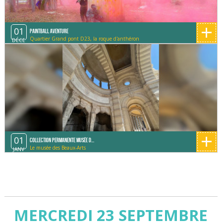
+
01
Paintball Aventure
Quartier Grand pont D23, la roque d'anthéron
DÉCE
+
01
Collection permanente Musée d...
Le musée des Beaux-Arts
JANV
MERCREDI 23 SEPTEMBRE