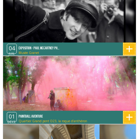
+
04
Exposition - Paul McCartney Ph...
Musée Granet
JUIL
+
01
Paintball Aventure
Quartier Grand pont D23, la roque d'anthéron
DÉCE