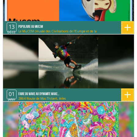
+
13
Populaire au MUCEM
Le MuCEM (musée des Civilisations de l'Europe et de la
DÉCE
Méditerranée)
+
01
Faire du Wake au Dynamite Wake...
2864 Route de Mas-Thibert, Arles
JANV