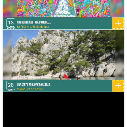
+
18
Art Numérique : M.A.D (Model ...
La Friche La Belle de mai
OCTO
+
28
Une sortie en Kayak dans les C...
calanques de Cassis
MAI