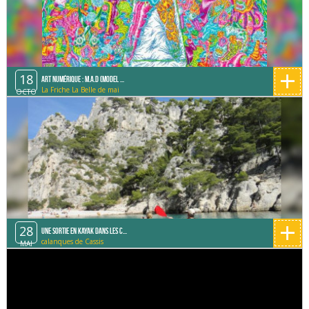
+
18
Art Numérique : M.A.D (Model ...
La Friche La Belle de mai
OCTO
+
28
Une sortie en Kayak dans les C...
calanques de Cassis
MAI