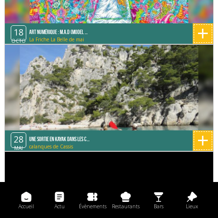
+
18
Art Numérique : M.A.D (Model ...
La Friche La Belle de mai
OCTO
+
28
Une sortie en Kayak dans les C...
calanques de Cassis
MAI
Accueil
Actu
Évènements
Restaurants
Bars
Lieux