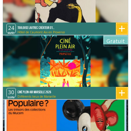
+
24
Toulouse Lautrec créateur d'i...
Hôtel de Caumont Aix en Provence
AVRI
Gratuit
+
30
Ciné Plein-Air Marseille 2026
Différents lieux de Marseille
JUIN