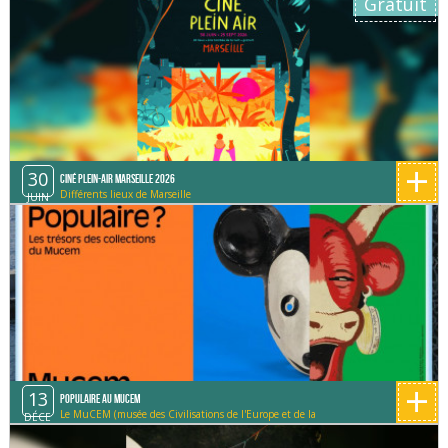
Gratuit
+
30
Ciné Plein-Air Marseille 2026
Différents lieux de Marseille
JUIN
+
13
Populaire au MUCEM
Le MuCEM (musée des Civilisations de l'Europe et de la
DÉCE
Méditerranée)