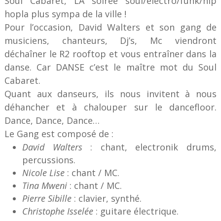
Soul Cabaret, LA soirée soul/électro/funk/hip
hopla plus sympa de la ville !
Pour l’occasion, David Walters et son gang de
musiciens, chanteurs, Dj’s, Mc viendront
déchaîner le R2 rooftop et vous entraîner dans la
danse. Car DANSE c’est le maître mot du Soul
Cabaret.
Quant aux danseurs, ils nous invitent à nous
déhancher et à chalouper sur le dancefloor.
Dance, Dance, Dance…
Le Gang est composé de :
David Walters
: chant, electronik drums,
percussions.
Nicole Lise
: chant / MC.
Tina Mweni
: chant / MC.
Pierre Sibille
: clavier, synthé.
Christophe Isselée
: guitare électrique.