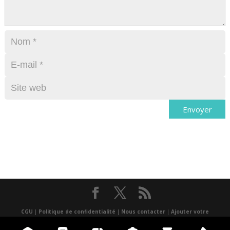
CGU
|
Politique de confidentialité
|
Nous contacter
|
Ajouter votre
événement
|
un lieu
|
Presse
|
Réalisé par Atlantis multimédia
|
Application