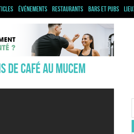
ticles
Événements
Restaurants
Bars et pubs
Lie
ns de café au Mucem