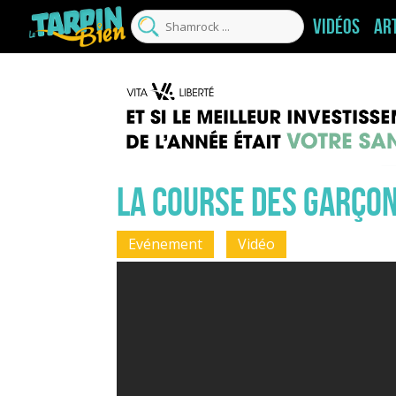
Vidéos
Ar
La course des garço
Evénement
Vidéo