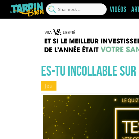
Vidéos
Ar
Es-tu incollable sur
Jeu