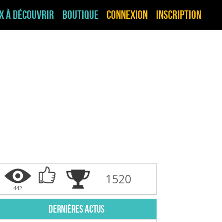
ux à découvrir
Boutique
Connexion
Inscription
1520
442
-
Dernières actus