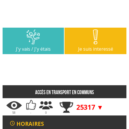
J'y vais / J'y étais
Je suis interessé
Accès en transport en communs
25317 ▼
58
-
0
HORAIRES