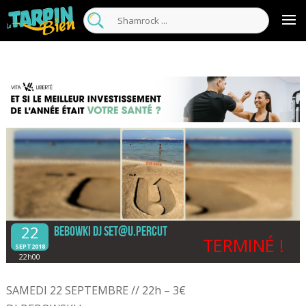
22
Bebowki Dj set@U.Percut
TERMINÉ !
SEPT2018
22h00
SAMEDI 22 SEPTEMBRE // 22h – 3€