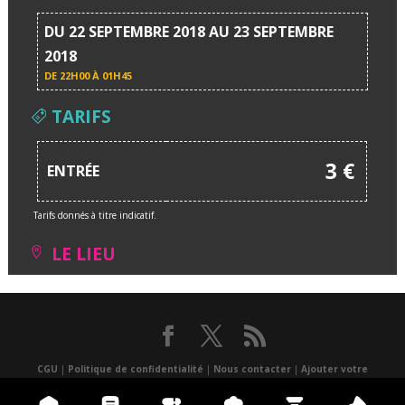
DU 22 SEPTEMBRE 2018 AU 23 SEPTEMBRE
2018
DE
22H00 À 01H45
TARIFS
3 €
ENTRÉE
Tarifs donnés à titre indicatif.
LE LIEU
CGU
|
Politique de confidentialité
|
Nous contacter
|
Ajouter votre
événement
|
un lieu
|
Presse
|
Réalisé par Atlantis multimédia
|
Application