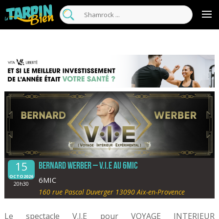
15
BERNARD WERBER – V.I.E au 6mic
OCTO2026
6MIC
20h30
160 rue Pascal Duverger 13090 Aix-en-Provence
Le spectacle V.I.E pour VOYAGE INTERIEUR