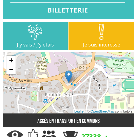
BILLETTERIE
J'y vais / J'y étais
Je suis interessé
+
−
Leaflet
| ©
OpenStreetMap
contributors
Accès en transport en communs
27338 ▲