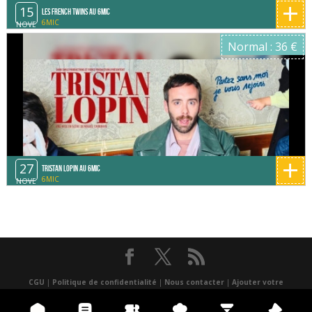
+
15
Les French Twins au 6mic
6MIC
NOVE
Normal : 36 €
+
27
TRISTAN LOPIN au 6MIC
6MIC
NOVE
CGU
|
Politique de confidentialité
|
Nous contacter
|
Ajouter votre
événement
|
un lieu
|
Presse
|
Réalisé par Atlantis multimédia
|
Application