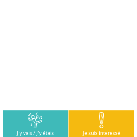
J'y vais / J'y étais
Je suis interessé