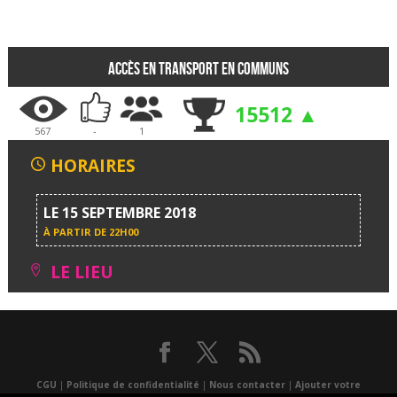
Accès en transport en communs
15512 ▲
567
-
1
HORAIRES
LE 15 SEPTEMBRE 2018
À PARTIR DE
22H00
LE LIEU
CGU
|
Politique de confidentialité
|
Nous contacter
|
Ajouter votre