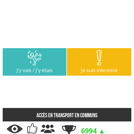
J'y vais / J'y étais
Je suis interessé
Accès en transport en communs
6994 ▲