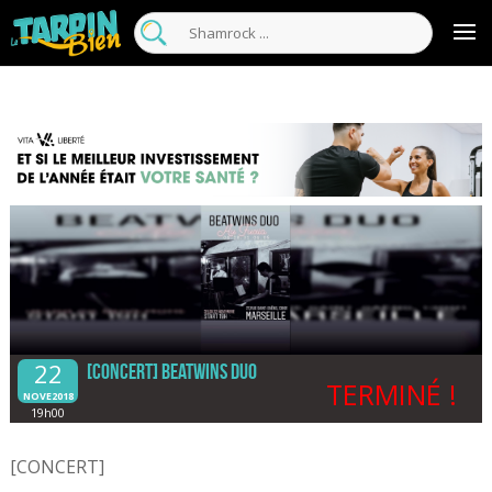
22
[CONCERT] Beatwins Duo
TERMINÉ !
NOVE2018
19h00
[CONCERT]