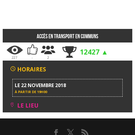
Accès en transport en communs
12427 ▲
227
-
2
HORAIRES
LE 22 NOVEMBRE 2018
À PARTIR DE
19H00
LE LIEU