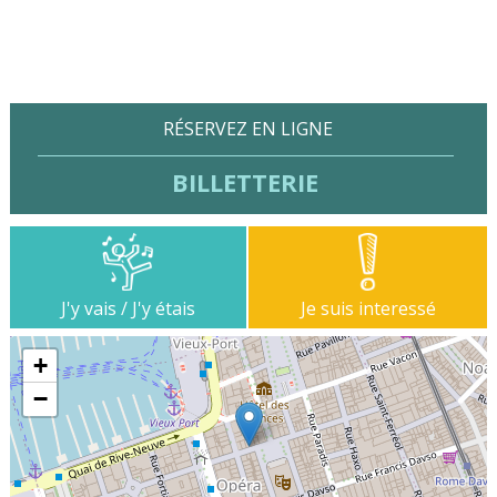
RÉSERVEZ EN LIGNE
BILLETTERIE
J'y vais / J'y étais
Je suis interessé
+
−