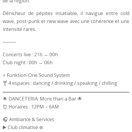
de la région.
Dénicheur de pépites insatiable, il navigue entre cold
wave, post-punk et new wave avec une cohérence et une
intensité rares.
⸻
Concerts live : 21h → 00h
Club night : 00h → 06h
⚡ Funktion-One Sound System
🍸 4 espaces : dancing / drinking / speaking / chilling
🌟 DANCETERIA: More than a Bar 🌟
⏰ Horaires : 12PM – 6AM
🎧 Ambiance & Services
▶️ Club climatisé ❄️