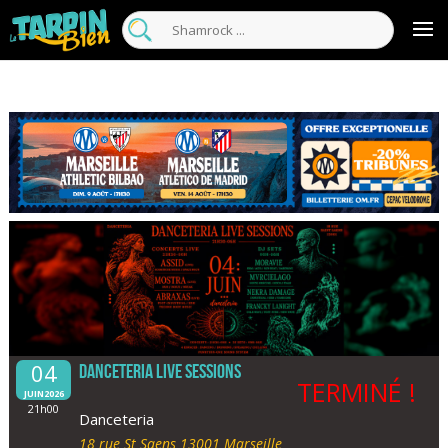
04
Danceteria Live Sessions
TERMINÉ !
JUIN2026
21h00
Danceteria
18 rue St Saens 13001 Marseille