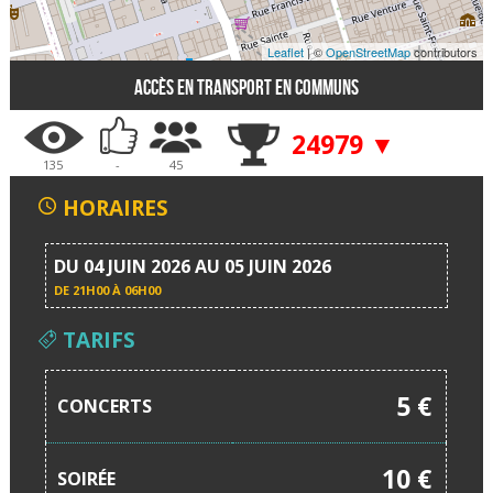
Leaflet
| ©
OpenStreetMap
contributors
Accès en transport en communs
24979 ▼
135
-
45
HORAIRES
DU 04 JUIN 2026 AU 05 JUIN 2026
DE
21H00 À 06H00
TARIFS
5 €
CONCERTS
10 €
SOIRÉE