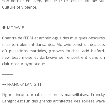
Son dernier EP “Négation de l’Être” est disponible sur
Culture of Violence.
⸻
🖤 MORAVIE
Chantre de l’EBM et archéologue des musiques obscures
mais terriblement dansantes, Moravie construit des sets
où pulsations martiales, grooves louches, acid blafard,
new beat moite et darkwave se rencontrent dans un
clair-obscur hypnotique.
⸻
🕶️ FRANCKY LANIGHT
Figure incontournable des nuits marseillaises, Francky
Lanight est l’un des grands architectes des soirées wave