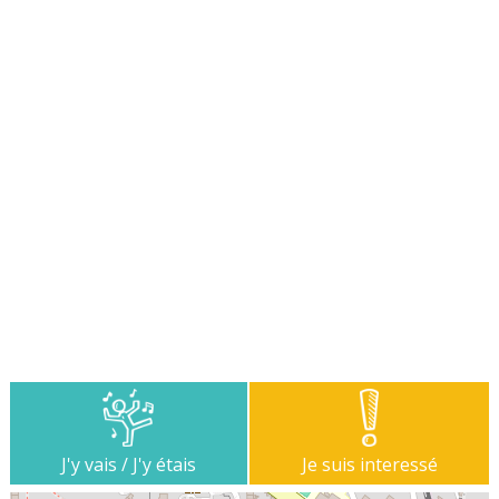
J'y vais / J'y étais
Je suis interessé