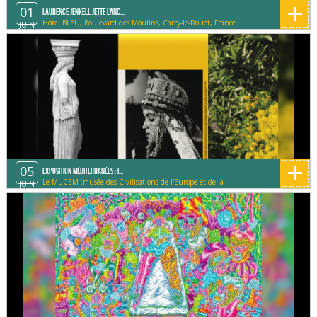
+
01
Laurence Jenkell jette l’anc...
Hotel BLEU, Boulevard des Moulins, Carry-le-Rouet, France
JUIN
+
05
Exposition Méditerranées : I...
Le MuCEM (musée des Civilisations de l'Europe et de la
JUIN
Méditerranée)