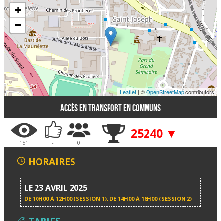
+
−
Leaflet
| ©
OpenStreetMap
contributors
Accès en transport en communs
25240 ▼
151
-
0
HORAIRES
LE 23 AVRIL 2025
DE
10H00 À 12H00
(SESSION 1), DE
14H00 À 16H00
(SESSION 2)
TARIFS