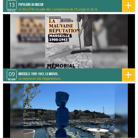
+
13
Populaire au MUCEM
Le MuCEM (musée des Civilisations de l'Europe et de la
DÉCE
Méditerranée)
+
09
Marseille 1900-1943. La mauvai...
Le mémorial des Déportations
FEVR