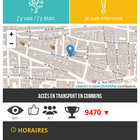
J'y vais / J'y étais
Je suis interessé
+
−
Leaflet
| ©
OpenStreetMap
contributors
Accès en transport en communs
9470 ▼
889
-
407
HORAIRES