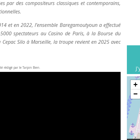
rées par des compositeurs classiques et contemporains,
tionnelles.
 2014 et en 2022, l’ensemble Baregamoutyoun a effectué
 5000 spectateurs au Casino de Paris, à la Bourse du
 Cepac Silo à Marseille, la troupe revient en 2025 avec
J'
été rédigé par le Tarpin Bien.
+
−