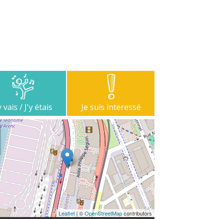
y vais / J'y étais
Je suis interessé
Leaflet
| ©
OpenStreetMap
contributors