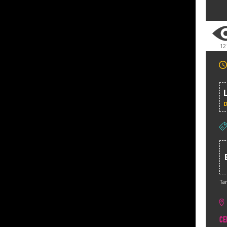
12
Tar
CE