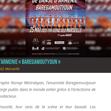
D’ARMENIE « BAREGAMOUTYOUN »
02 Marseille
égraphe Norayr Mehrabyan, l’ensemble Baregamoutyoun
large public dans le monde entier grâce à l’éclectisme de
 audacieux.
tuosité, leur sens de la scène et leur beauté. Les