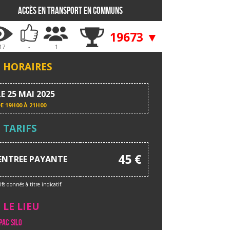
Accès en transport en communs
19673 ▼
17
-
1
HORAIRES
LE 25 MAI 2025
DE
19H00 À 21H00
TARIFS
45 €
ENTREE PAYANTE
ifs donnés à titre indicatif.
LE LIEU
PAC SILO