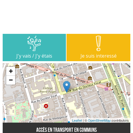
J'y vais / J'y étais
Je suis interessé
+
−
Leaflet
| ©
OpenStreetMap
contributors
Accès en transport en communs