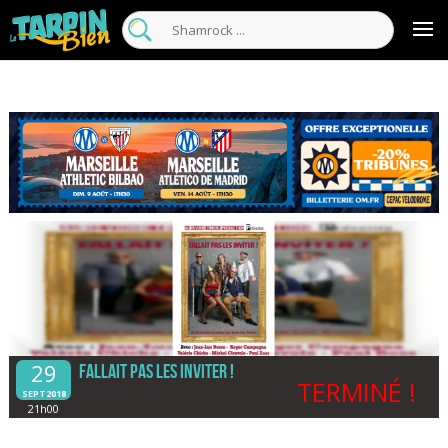
29
Fallait pas les inviter !
TERMINÉ !
SEPT2018
21h00