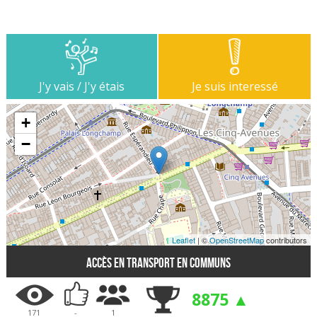
J'y vais / J'y étais
Je suis interessé
+
−
Leaflet
| ©
OpenStreetMap
contributors
Accès en transport en communs
8875 ▲
171
-
1