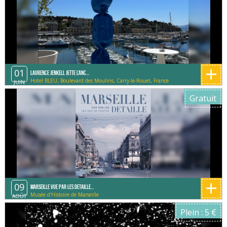
+
01
Laurence Jenkell jette l’anc...
Hotel BLEU, Boulevard des Moulins, Carry-le-Rouet, France
JUIN
Gratuit
+
09
Marseille vue par les Detaille...
Musée d'Histoire de Marseille
AOÛT
Plein : 5 €