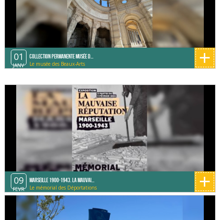
+
01
Collection permanente Musée d...
Le musée des Beaux-Arts
JANV
+
09
Marseille 1900-1943. La mauvai...
Le mémorial des Déportations
FEVR