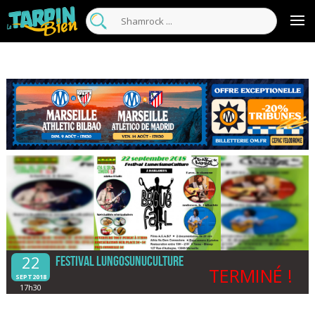
22
Festival LungoSunuCulture
TERMINÉ !
SEPT2018
17h30