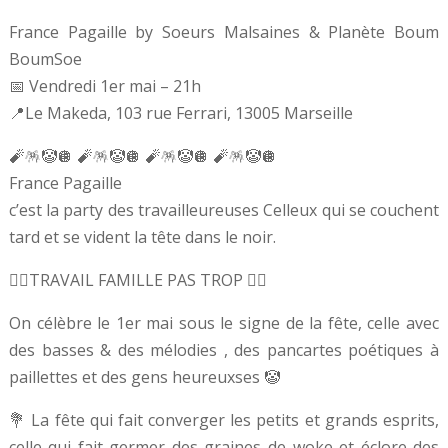
France Pagaille by Soeurs Malsaines & Planète Boum
BoumSoe
📅 Vendredi 1er mai – 21h
📍Le Makeda, 103 rue Ferrari, 13005 Marseille
🧨🪅🤡🪩 🧨🪅🤡🪩 🧨🪅🤡🪩 🧨🪅🤡🪩
France Pagaille
c’est la party des travailleureuses Celleux qui se couchent
tard et se vident la tête dans le noir.
🏴‍☠️TRAVAIL FAMILLE PAS TROP 🏴‍☠️
On célèbre le 1er mai sous le signe de la fête, celle avec
des basses & des mélodies , des pancartes poétiques à
paillettes et des gens heureuxses 🤡
💐 La fête qui fait converger les petits et grands esprits,
celle qui fait germer des graines de woke et éclore des