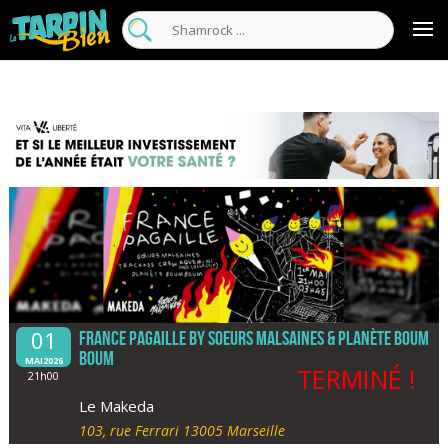
01
France Pagaille By Soeurs Malsaines & Planète Boum
Boum
MAI2026
TERMINÉ !
21h00
Le Makeda
103, rue Ferrari 13005 Marseille