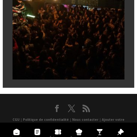
CGU
|
Politique de confidentialité
|
Nous contacter
|
Ajouter votre
événement
|
un lieu
|
Presse
|
Réalisé par Atlantis multimédia
|
Application
mobile