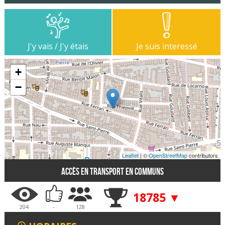
J'y vais / J'y étais
Je suis interessé
+
−
Leaflet
| ©
OpenStreetMap
contributors
Accès en transport en communs
18785 ▼
204
-
128