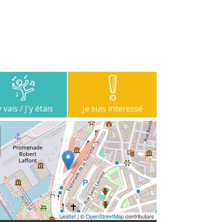
y vais / J'y étais
Je suis interessé
Leaflet
| ©
OpenStreetMap
contributors