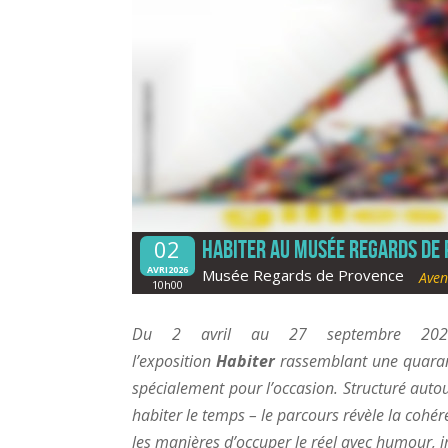
02
Habiter au musée Regards de 
AVRI2026
Musée Regards de Provence
Aven
10h00
Du 2 avril au 27 septembre 2026
l’exposition
Habiter
rassemblant une quarant
spécialement pour l’occasion. Structuré autour
habiter le temps – le parcours révèle la cohé
les manières d’occuper le réel avec humour, i