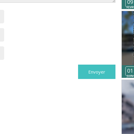
09
FEVR
01
JUIN