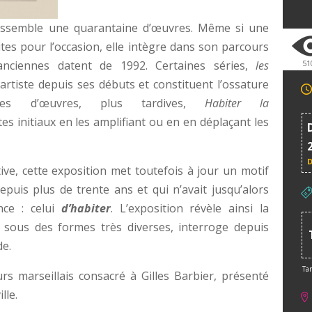
rassemble une quarantaine d’œuvres. Même si une
ites pour l’occasion, elle intègre dans son parcours
anciennes datent de 1992. Certaines séries,
les
51
artiste depuis ses débuts et constituent l’ossature
les d’œuvres, plus tardives,
Habiter la
es initiaux en les amplifiant ou en en déplaçant les
ive, cette exposition met toutefois à jour un motif
depuis plus de trente ans et qui n’avait jusqu’alors
nce : celui
d’habiter
. L’exposition révèle ainsi la
 sous des formes très diverses, interroge depuis
de.
Tar
urs marseillais consacré à Gilles Barbier, présenté
lle.