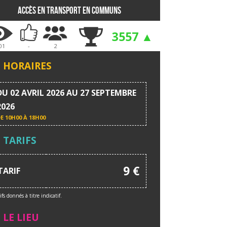
Accès en transport en communs
3557 ▲
01
-
2
HORAIRES
DU 02 AVRIL 2026 AU 27 SEPTEMBRE
2026
DE
10H00 À 18H00
TARIFS
9 €
TARIF
ifs donnés à titre indicatif.
LE LIEU