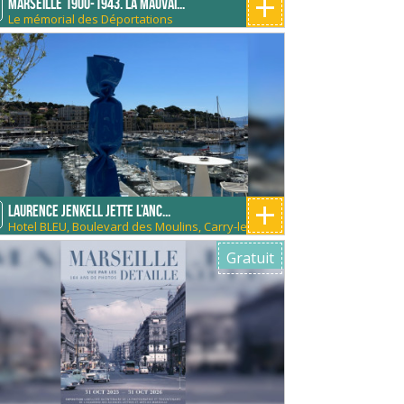
+
Marseille 1900-1943. La mauvai...
Le mémorial des Déportations
+
Laurence Jenkell jette l’anc...
Hotel BLEU, Boulevard des Moulins, Carry-le-
Rouet, France
Gratuit