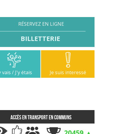
RÉSERVEZ EN LIGNE
BILLETTERIE
y vais / J'y étais
Je suis interessé
Accès en transport en communs
20459 ▲