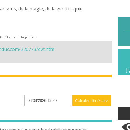
ansons, de la magie, de la ventriloquie.
été rédigé par le Tarpin Bien.
reduc.com/220773/evt.htm
J'
n