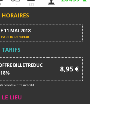
9
-
235
HORAIRES
LE 11 MAI 2018
 PARTIR DE
14H30
TARIFS
OFFRE BILLETREDUC
8,95 €
-18%
ifs donnés à titre indicatif.
LE LIEU