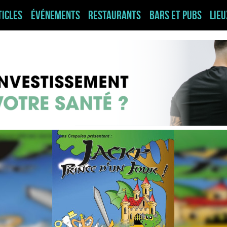
ticles
Événements
Restaurants
Bars et pubs
Lie