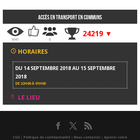
Accès en transport en communs
24219 ▼
1041
-
0
HORAIRES
DU 14 SEPTEMBRE 2018 AU 15 SEPTEMBRE
2018
DE
22H00 À 01H00
LE LIEU
CGU
|
Politique de confidentialité
|
Nous contacter
|
Ajouter votre