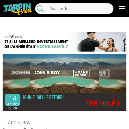
14
John E. Boy le retour !
TERMINÉ !
SEPT2018
22h00
= John E. Boy =