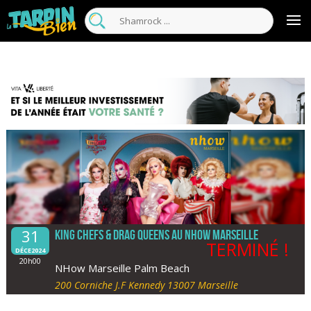
31
King Chefs & Drag Queens au nhow Marseille
TERMINÉ !
DÉCE2024
20h00
NHow Marseille Palm Beach
200 Corniche J.F Kennedy 13007 Marseille