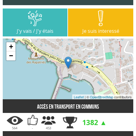
J'y vais / J'y étais
Je suis interessé
+
−
Leaflet
| ©
OpenStreetMap
contributors
Accès en transport en communs
1382 ▲
564
-
453