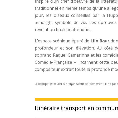
Inspiré d’un chef d’oeuvre de la littérat
traditionnel en même temps qu’une allégori
jour, les oiseaux conseillés par la Hup
Simorgh, symbole de vie. Les épreuves
révélation finale inattendue…
L’espace scénique épuré de
Lilo Baur
donn
profondeur et son élévation. Au côté de
soprano Raquel Camarinha et les comédien
Comédie-Française – incarnent cette oeu
compositeur extrait toute la profonde mo
Le descriptif est fourni par l'organisateur de l'événement. Il n'a pas 
Itinéraire transport en commu