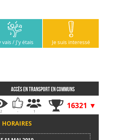
y vais / J'y étais
Je suis interessé
Accès en transport en communs
16321 ▼
12
-
1
HORAIRES
LE 11 MAI 2019