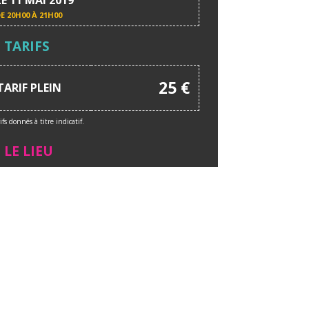
DE
20H00 À 21H00
TARIFS
25 €
TARIF PLEIN
ifs donnés à titre indicatif.
LE LIEU