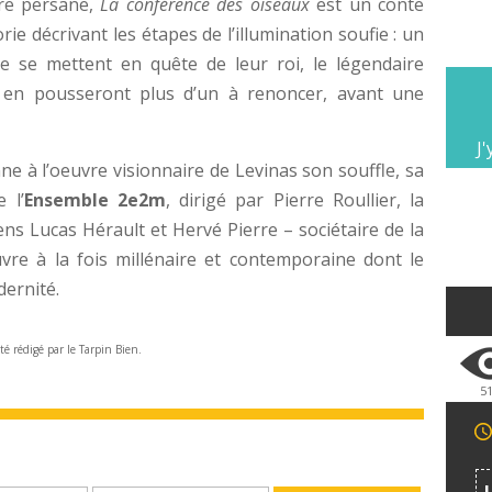
ure persane,
La conférence des oiseaux
est un conte
e décrivant les étapes de l’illumination soufie : un
pe se mettent en quête de leur roi, le légendaire
 en pousseront plus d’un à renoncer, avant une
J'
e à l’oeuvre visionnaire de Levinas son souffle, sa
 l’
Ensemble 2e2m
, dirigé par Pierre Roullier, la
s Lucas Hérault et Hervé Pierre – sociétaire de la
vre à la fois millénaire et contemporaine dont le
dernité.
été rédigé par le Tarpin Bien.
5
n