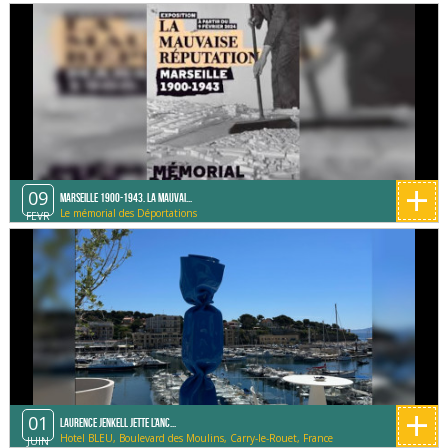
Méditerranée)
+
09
Marseille 1900-1943. La mauvai...
Le mémorial des Déportations
FEVR
+
01
Laurence Jenkell jette l’anc...
Hotel BLEU, Boulevard des Moulins, Carry-le-Rouet, France
JUIN