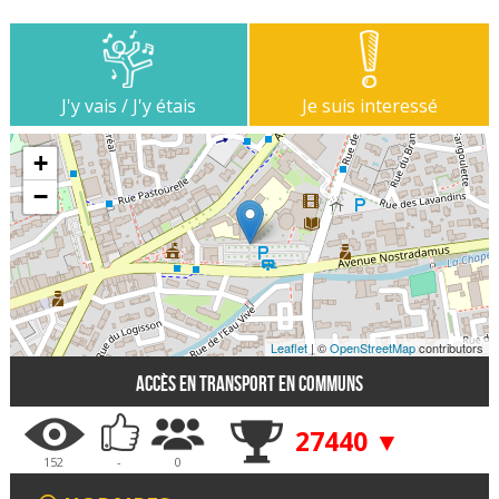
J'y vais / J'y étais
Je suis interessé
+
−
Leaflet
| ©
OpenStreetMap
contributors
Accès en transport en communs
27440 ▼
152
-
0