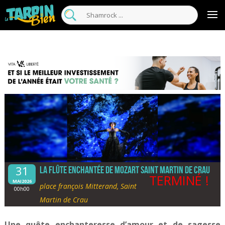
31
La flûte enchantée de Mozart Saint Martin de Crau
TERMINÉ !
MAI2026
place françois Mitterand, Saint
00h00
Martin de Crau
Une quête enchanteresse d’amour et de sagesse