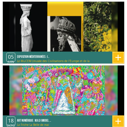
+
05
Exposition Méditerranées : I...
Le MuCEM (musée des Civilisations de l'Europe et de la
JUIN
Méditerranée)
+
18
Art Numérique : M.A.D (Model ...
La Friche La Belle de mai
OCTO