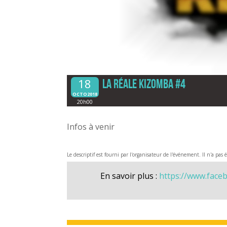
18
La Réale Kizomba #4
OCTO2018
20h00
Infos à venir
Le descriptif est fourni par l'organisateur de l'événement. Il n'a pas 
En savoir plus :
https://www.face