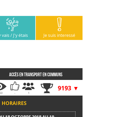
y vais / J'y étais
Je suis interessé
Accès en transport en communs
9193 ▼
53
-
1
HORAIRES
DU 18 OCTOBRE 2018 AU 19