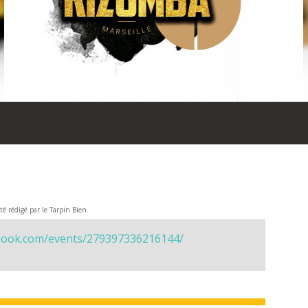
été rédigé par le Tarpin Bien.
book.com/events/279397336216144/