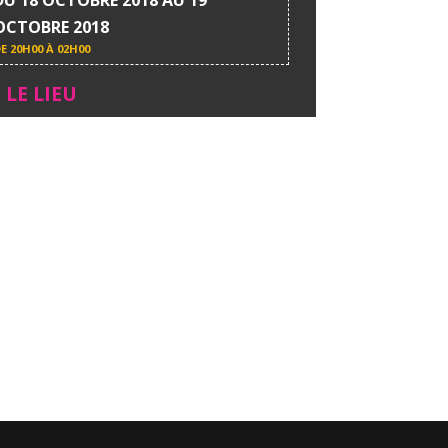
OCTOBRE 2018
DE
20H00 À 02H00
LE LIEU