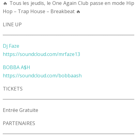
🔥 Tous les jeudis, le One Again Club passe en mode Hip
Hop – Trap House – Breakbeat 🔥
LINE UP
______________________________________________________________
Dj Faze
https://soundcloud.com/mrfaze13
BOBBA A$H
https://soundcloud.com/bobbaash
TICKETS
______________________________________________________________
Entrée Gratuite
PARTENAIRES
______________________________________________________________