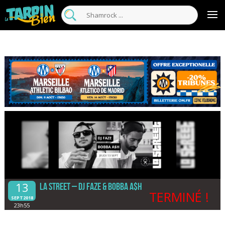
13
La street – DJ FAZE & Bobba A$h
TERMINÉ !
SEPT2018
23h55