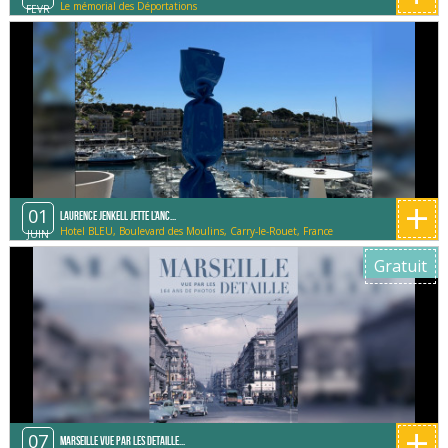
Le mémorial des Déportations
FEVR
+
01
Laurence Jenkell jette l’anc...
Hotel BLEU, Boulevard des Moulins, Carry-le-Rouet, France
JUIN
Gratuit
+
07
Marseille vue par les Detaille...