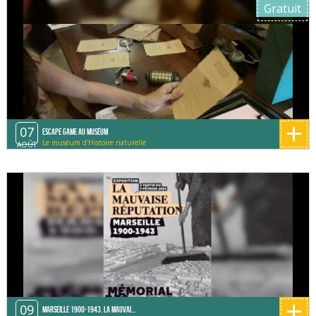
Gratuit
+
07
Escape game au Muséum
Le muséum d'Histoire naturelle
AOÛT
+
09
Marseille 1900-1943. La mauvai...