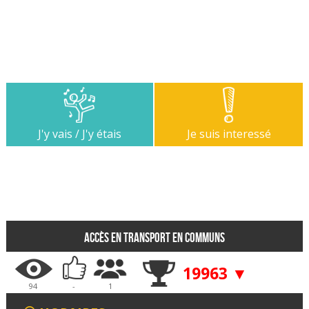
J'y vais / J'y étais
Je suis interessé
Accès en transport en communs
19963 ▼
94
-
1