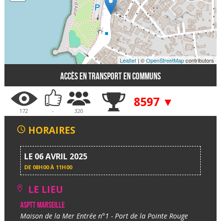
Leaflet
| ©
OpenStreetMap
contributors
Accès en transport en communs
8597 ▼
172
-
320
HORAIRES
LE 06 AVRIL 2025
DE
08H00 À 11H00
LE LIEU
ASPTT Marseille
Maison de la Mer Entrée n°1 - Port de la Pointe Rouge