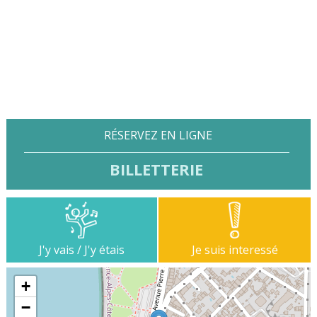
RÉSERVEZ EN LIGNE
BILLETTERIE
J'y vais / J'y étais
Je suis interessé
+
−