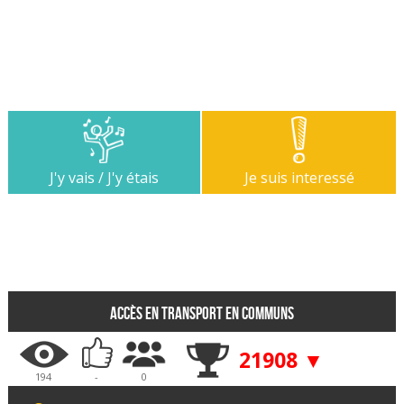
J'y vais / J'y étais
Je suis interessé
Accès en transport en communs
21908 ▼
194
-
0