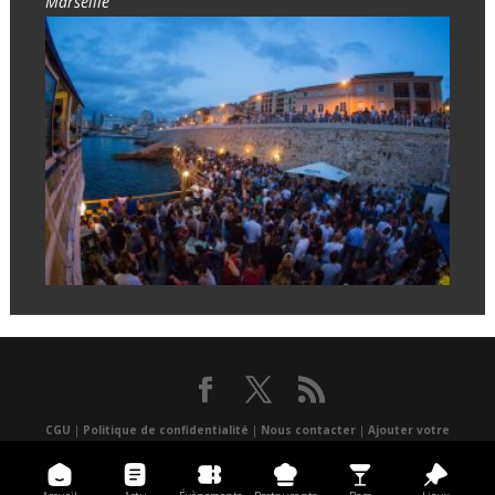
Marseille
CGU
|
Politique de confidentialité
|
Nous contacter
|
Ajouter votre
événement
|
un lieu
|
Presse
|
Réalisé par Atlantis multimédia
|
Application
mobile