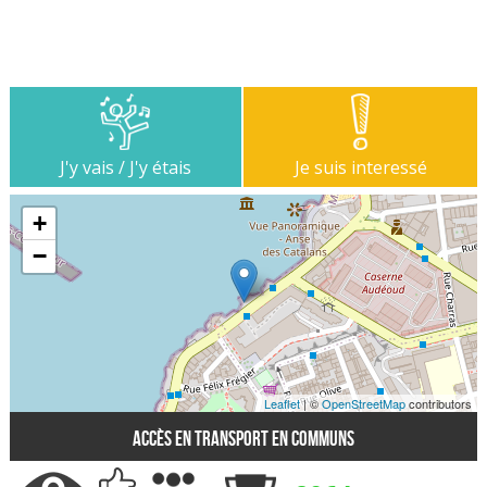
J'y vais / J'y étais
Je suis interessé
+
−
Leaflet
| ©
OpenStreetMap
contributors
Accès en transport en communs