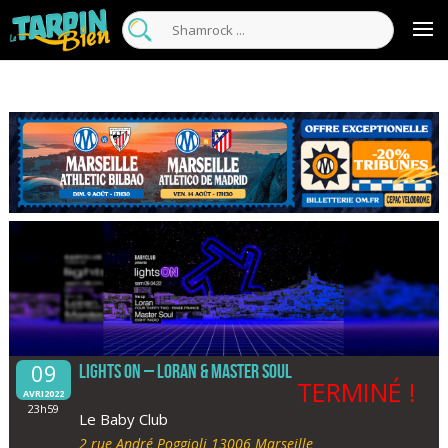
09
LIGHTS ON – Loran & Master Soul
TERMINÉ !
AVRI2022
23h59
Le Baby Club
2 rue André Poggioli 13006 Marseille