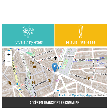
J'y vais / J'y étais
Je suis interessé
+
−
Leaflet
| ©
OpenStreetMap
contributors
Accès en transport en communs