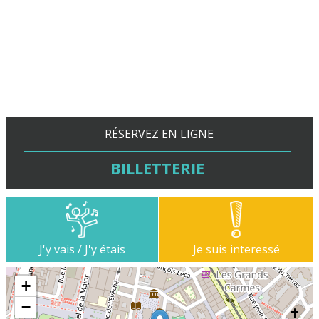
RÉSERVEZ EN LIGNE
BILLETTERIE
J'y vais / J'y étais
Je suis interessé
+
−