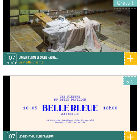
Gratuit
+
07
Dormir comme le soleil - Adrie...
La Vieille-Charité
AOÛT
5 €
+
07
Les fiestas du Petit Pavillon