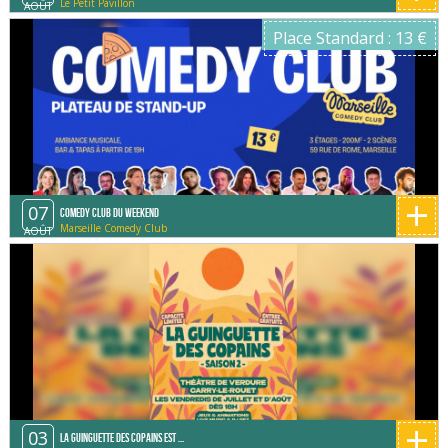
Le Petit Pavillon
AOÛT
Place Standard : 13 €
+
07
Comedy Club du Weekend
Marseille Comedy Club
AOÛT
+
03
La Guinguette des copains est ...