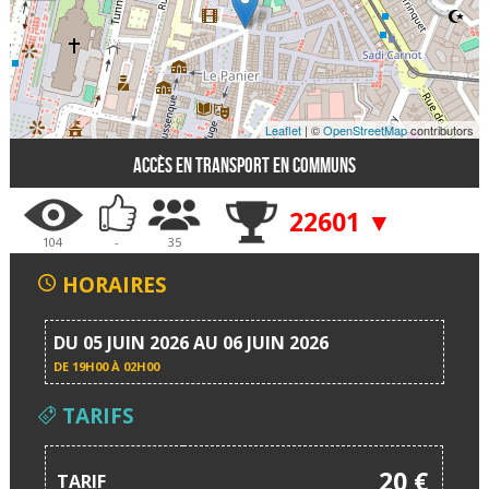
Leaflet
| ©
OpenStreetMap
contributors
Accès en transport en communs
22601 ▼
104
-
35
HORAIRES
DU 05 JUIN 2026 AU 06 JUIN 2026
DE
19H00 À 02H00
TARIFS
20 €
TARIF