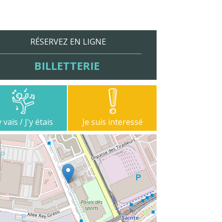
RÉSERVEZ EN LIGNE
BILLETTERIE
y vais / J'y étais
Je suis interessé