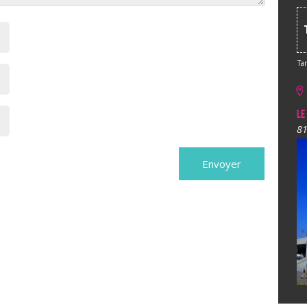
Tar
Le
81