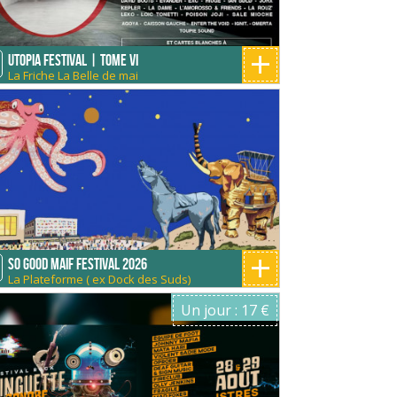
+
Utopia Festival | Tome VI
La Friche La Belle de mai
+
So Good Maif Festival 2026
La Plateforme ( ex Dock des Suds)
Un jour : 17 €