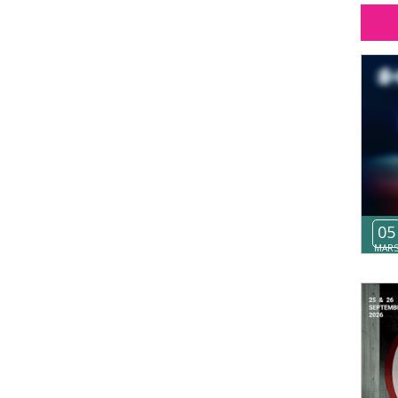
05
MAR