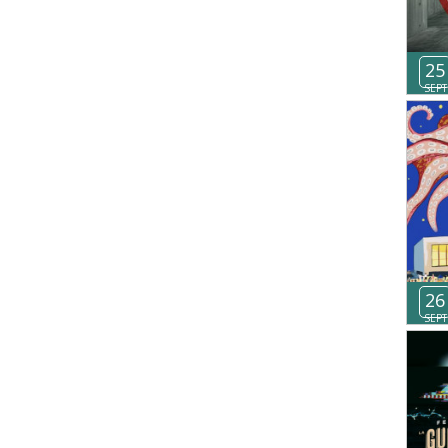
25
SEPT
26
SEPT