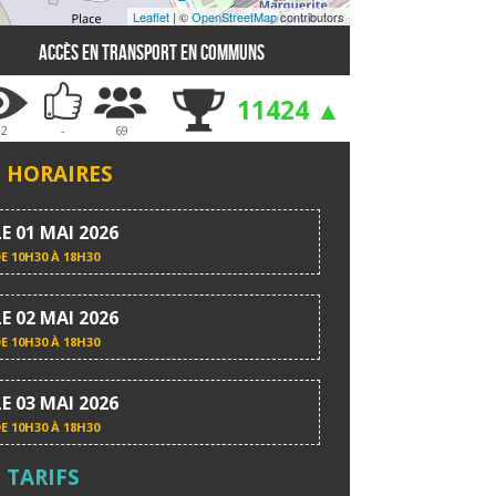
Leaflet
| ©
OpenStreetMap
contributors
Accès en transport en communs
11424 ▲
02
-
69
HORAIRES
LE 01 MAI 2026
DE
10H30 À 18H30
LE 02 MAI 2026
DE
10H30 À 18H30
LE 03 MAI 2026
DE
10H30 À 18H30
TARIFS