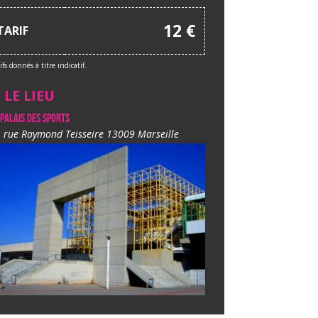
12 €
TARIF
ifs donnés à titre indicatif.
LE LIEU
 Palais des Sports
 rue Raymond Teisseire 13009 Marseille