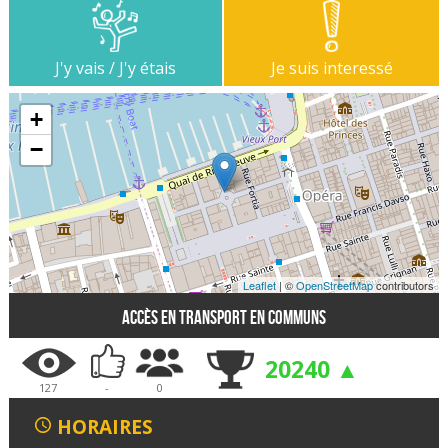
J'y vais / J'y étais
Je suis interessé
+
−
Leaflet
| ©
OpenStreetMap
contributors
Accès en transport en communs
20240 ▲
127
-
0
HORAIRES