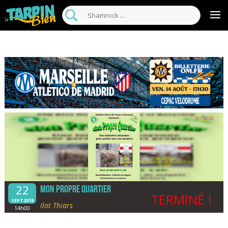
22
Mon Propre Quartier
TERMINÉ !
SEPT2018
Ilot Thiars
14h00