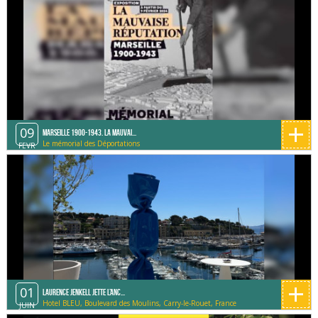
Méditerranée)
+
09
Marseille 1900-1943. La mauvai...
Le mémorial des Déportations
FEVR
+
01
Laurence Jenkell jette l’anc...
Hotel BLEU, Boulevard des Moulins, Carry-le-Rouet, France
JUIN