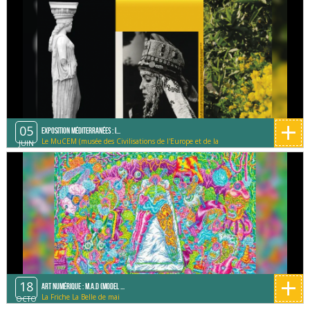
+
05
Exposition Méditerranées : I...
Le MuCEM (musée des Civilisations de l'Europe et de la
JUIN
Méditerranée)
+
18
Art Numérique : M.A.D (Model ...
La Friche La Belle de mai
OCTO