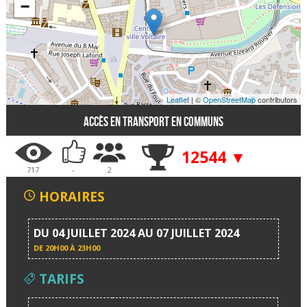
−
Leaflet
| ©
OpenStreetMap
contributors
Accès en transport en communs
12544 ▼
717
-
2
HORAIRES
DU 04 JUILLET 2024 AU 07 JUILLET 2024
DE
20H00 À 23H00
TARIFS