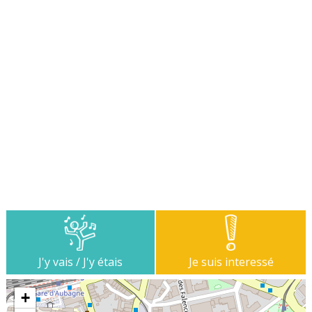
J'y vais / J'y étais
Je suis interessé
+