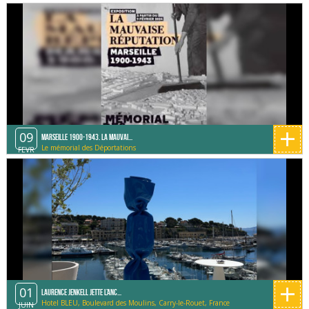
Méditerranée)
+
09
Marseille 1900-1943. La mauvai...
Le mémorial des Déportations
FEVR
+
01
Laurence Jenkell jette l’anc...
Hotel BLEU, Boulevard des Moulins, Carry-le-Rouet, France
JUIN