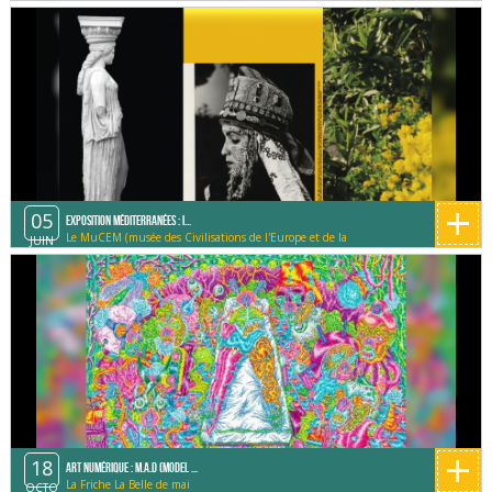
+
05
Exposition Méditerranées : I...
Le MuCEM (musée des Civilisations de l'Europe et de la
JUIN
Méditerranée)
+
18
Art Numérique : M.A.D (Model ...
La Friche La Belle de mai
OCTO