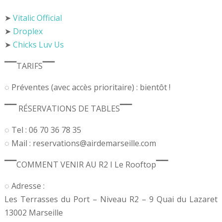
➤
Vitalic Official
➤
Droplex
➤
Chicks Luv Us
▔▔TARIFS▔▔
◌ Préventes (avec accès prioritaire) : bientôt !
▔▔ RÉSERVATIONS DE TABLES▔▔
◌ Tel : 06 70 36 78 35
◌ Mail : reservations@airdemarseille.com
▔▔COMMENT VENIR AU R2 I Le Rooftop▔▔
◌ Adresse :
Les Terrasses du Port – Niveau R2 – 9 Quai du Lazaret
13002 Marseille