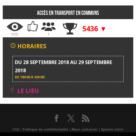
Accès en transport en communs
5436 ▼
1372
-
1
HORAIRES
DU 28 SEPTEMBRE 2018 AU 29 SEPTEMBRE
2018
DE
19H00 À 02H00
LE LIEU
CGU
|
Politique de confidentialité
|
Nous contacter
|
Ajouter votre