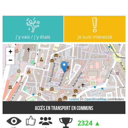
J'y vais / J'y étais
Je suis interessé
+
−
Leaflet
| ©
OpenStreetMap
contributors
Accès en transport en communs
2324 ▲