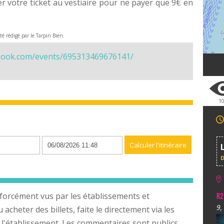
er votre ticket au vestiaire pour ne payer que 9€ en
été rédigé par le Tarpin Bien.
book.com/events/695313469676141/
1
n
forcément vus par les établissements et
R2
9,
cheter des billets, faite le directement via les
 l'établissement. Les commentaires sont publics,