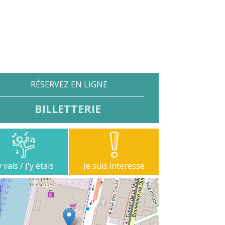
RÉSERVEZ EN LIGNE
BILLETTERIE
y vais / J'y étais
Je suis interessé