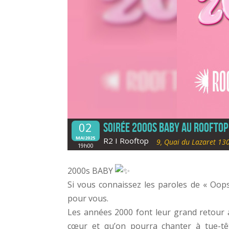
02
Soirée 2000s Baby au ROOFTOP
MAI2025
R2 I Rooftop
9, Quai du Lazaret 13
19h00
2000s BABY
Si vous connaissez les paroles de « Oops!
pour vous.
Les années 2000 font leur grand retour a
cœur et qu’on pourra chanter à tue-tê