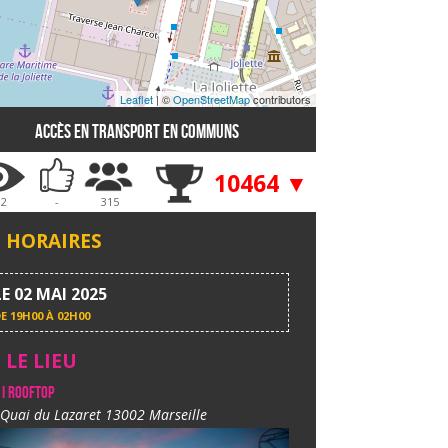
Leaflet
| ©
OpenStreetMap
contributors
Accès en transport en communs
10464 ▼
02
-
315
HORAIRES
LE 02 MAI 2025
DE
19H00 À 02H00
LE LIEU
 I Rooftop
 Quai du Lazaret 13002 Marseille