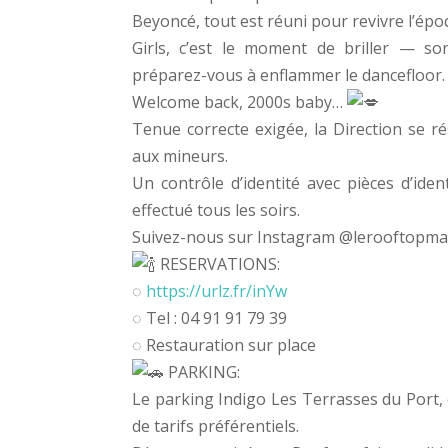
Beyoncé, tout est réuni pour revivre l’épo
Girls, c’est le moment de briller — sor
préparez-vous à enflammer le dancefloor
Welcome back, 2000s baby…
Tenue correcte exigée, la Direction se rés
aux mineurs.
Un contrôle d’identité avec pièces d’ide
effectué tous les soirs.
Suivez-nous sur Instagram @lerooftopmarse
RESERVATIONS:
◌
https://urlz.fr/inYw
◌ Tel : 04 91 91 79 39
◌ Restauration sur place
PARKING:
Le parking Indigo Les Terrasses du Port, 
de tarifs préférentiels.