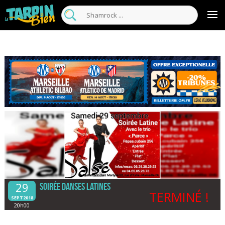
29
Soirée danses latines
TERMINÉ !
SEPT2018
20h00