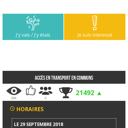
J'y vais / J'y étais
Je suis interessé
Accès en transport en communs
21492 ▲
284
-
0
HORAIRES
LE 29 SEPTEMBRE 2018